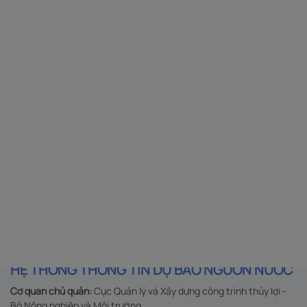
HỆ THỐNG THÔNG TIN DỰ BÁO NGUỒN NƯỚC
Cơ quan chủ quản:
Cục Quản lý và Xây dựng công trình thủy lợi -
Bộ Nông nghiệp và Môi trường